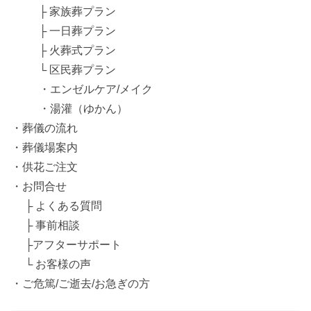
├ 家族葬プラン
├ 一日葬プラン
├ 火葬式プラン
└ 区民葬プラン
・エンゼルケア/メイク
・湯灌（ゆかん）
・葬儀の流れ
・葬儀場案内
・供花ご注文
・お問合せ
├ よくある質問
├ 事前相談
├アフターサポート
└ お客様の声
・ご危篤/ご逝去/お急ぎの方