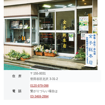
〒155-0031
住 所
世田谷区北沢 3-31-2
0120-979-098
電 話
繋がりづらい場合は
03-3469-2894